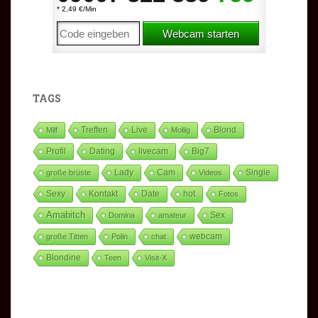
TAGS
Treffen
Live
Milf
Mollig
Blond
Profil
Dating
livecam
Big7
Lady
Cam
Single
große brüste
Videos
Sexy
Kontakt
Date
hot
Fotos
Amabitch
Sex
Domina
amateur
große Titten
Polin
chat
webcam
Blondine
Teen
Visit-X