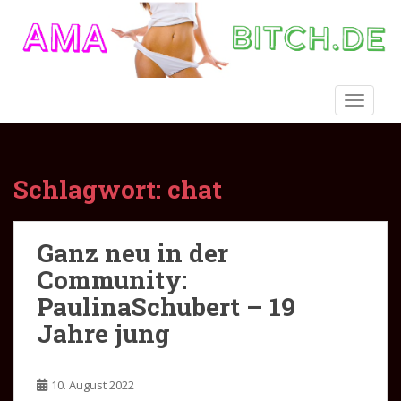
S
k
i
p
t
TOGGLE
o
m
a
i
Schlagwort:
chat
n
c
o
Ganz neu in der
n
Community:
t
e
PaulinaSchubert – 19
n
Jahre jung
t
10. August 2022