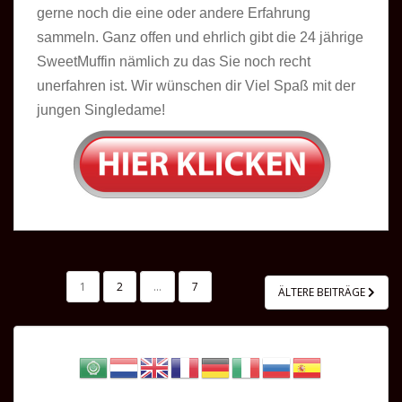
gerne noch die eine oder andere Erfahrung
sammeln. Ganz offen und ehrlich gibt die 24 jährige
SweetMuffin nämlich zu das Sie noch recht
unerfahren ist. Wir wünschen dir Viel Spaß mit der
jungen Singledame!
SEITENNUMMERIERUNG
1
2
…
7
ÄLTERE BEITRÄGE
DER
BEITRÄGE